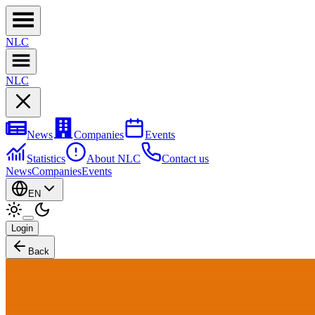
NL
C
NL
C
News
Companies
Events
Statistics
About NLC
Contact us
News
Companies
Events
EN
Login
Back