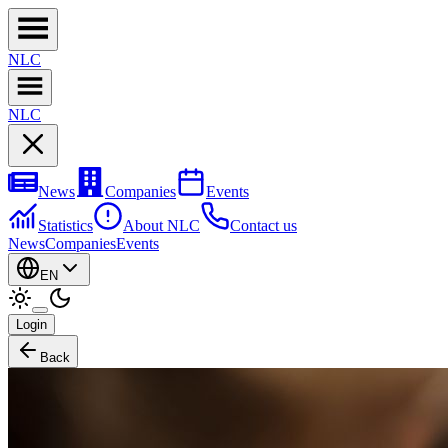
NL
C
NL
C
News
Companies
Events
Statistics
About NLC
Contact us
News
Companies
Events
EN
Login
Back