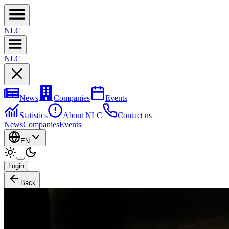
NL
C
NL
C
News
Companies
Events
Statistics
About NLC
Contact us
News
Companies
Events
EN
Login
Back