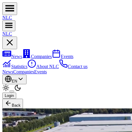
NL
C
NL
C
News
Companies
Events
Statistics
About NLC
Contact us
News
Companies
Events
EN
Login
Back