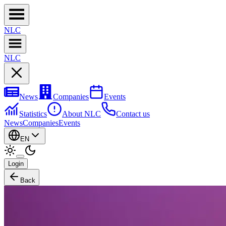
NL
C
NL
C
News
Companies
Events
Statistics
About NLC
Contact us
News
Companies
Events
EN
Login
Back