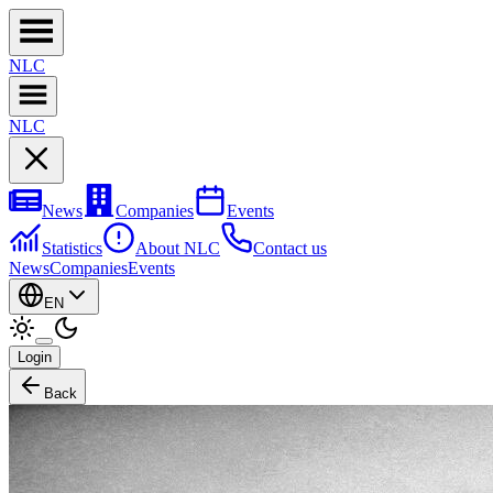
NL
C
NL
C
News
Companies
Events
Statistics
About NLC
Contact us
News
Companies
Events
EN
Login
Back