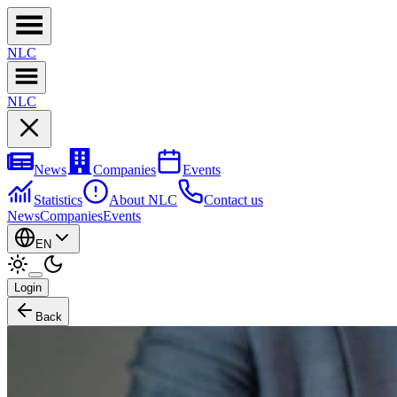
NL
C
NL
C
News
Companies
Events
Statistics
About NLC
Contact us
News
Companies
Events
EN
Login
Back