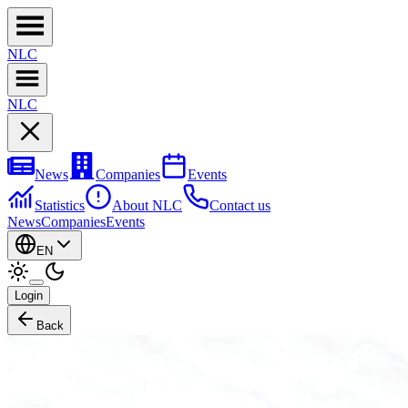
NL
C
NL
C
News
Companies
Events
Statistics
About NLC
Contact us
News
Companies
Events
EN
Login
Back