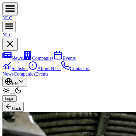
NL
C
NL
C
News
Companies
Events
Statistics
About NLC
Contact us
News
Companies
Events
EN
Login
Back