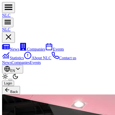
NL
C
NL
C
News
Companies
Events
Statistics
About NLC
Contact us
News
Companies
Events
EN
Login
Back