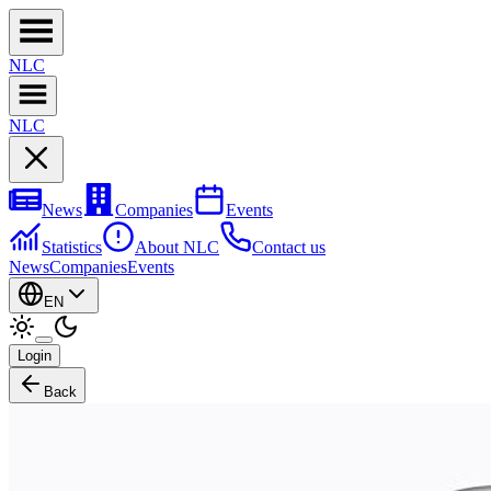
NL
C
NL
C
News
Companies
Events
Statistics
About NLC
Contact us
News
Companies
Events
EN
Login
Back