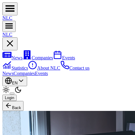
NL
C
NL
C
News
Companies
Events
Statistics
About NLC
Contact us
News
Companies
Events
EN
Login
Back