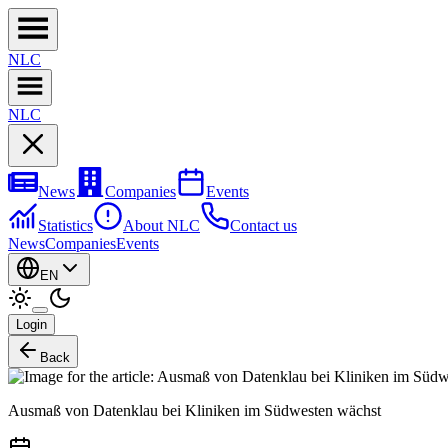
NL
C
NL
C
News
Companies
Events
Statistics
About NLC
Contact us
News
Companies
Events
EN
Login
Back
Ausmaß von Datenklau bei Kliniken im Südwesten wächst