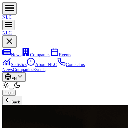
NL
C
NL
C
News
Companies
Events
Statistics
About NLC
Contact us
News
Companies
Events
EN
Login
Back