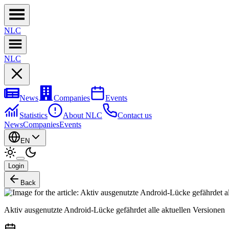
NL
C
NL
C
News
Companies
Events
Statistics
About NLC
Contact us
News
Companies
Events
EN
Login
Back
Aktiv ausgenutzte Android-Lücke gefährdet alle aktuellen Versionen