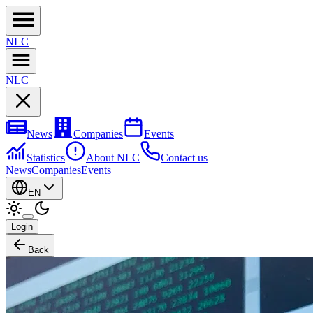
NL
C
NL
C
News
Companies
Events
Statistics
About NLC
Contact us
News
Companies
Events
EN
Login
Back