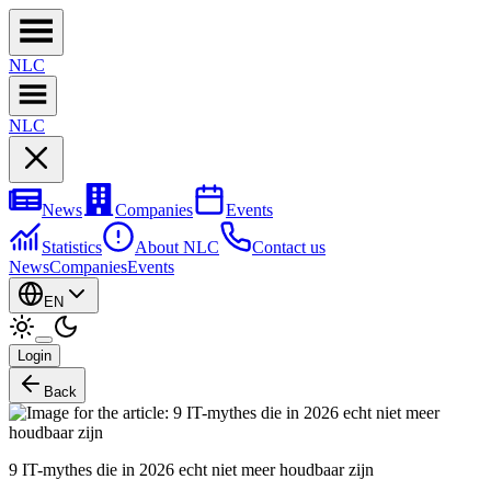
NL
C
NL
C
News
Companies
Events
Statistics
About NLC
Contact us
News
Companies
Events
EN
Login
Back
9 IT-mythes die in 2026 echt niet meer houdbaar zijn