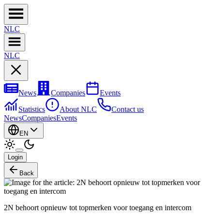
NL
C
NL
C
News
Companies
Events
Statistics
About NLC
Contact us
News
Companies
Events
EN
Login
Back
2N behoort opnieuw tot topmerken voor toegang en intercom