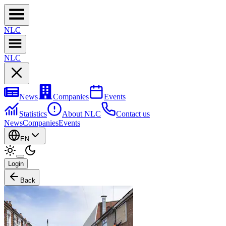
NL
C
NL
C
News
Companies
Events
Statistics
About NLC
Contact us
News
Companies
Events
EN
Login
Back